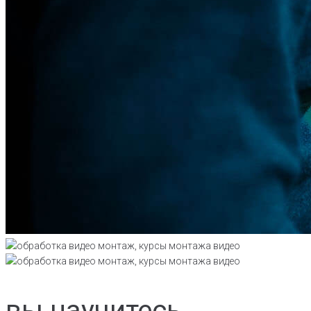
вы
научитесь