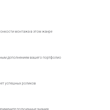
тонкости монтажа в этом жанре
ичным дополнением вашего портфолио
крет успешных роликов
примените полученные знания